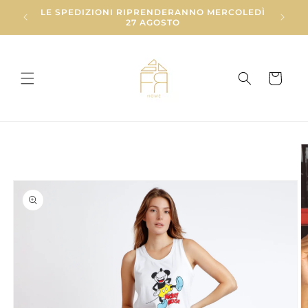
Vai
LE SPEDIZIONI RIPRENDERANNO MERCOLEDÌ
direttamente
27 AGOSTO
ai contenuti
Carrello
Passa alle
informazioni
sul prodotto