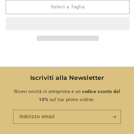
per
per
Pigiama
Pigiama
Select a Taglia
estivo
estivo
donna
donna
canotta
canotta
minnie
minnie
e
e
pantaloncino
pantaloncino
Admas
Admas
Iscriviti alla Newsletter
Ricevi novità in anteprima e un
codice sconto del
10%
sul tuo primo ordine.
Indirizzo email