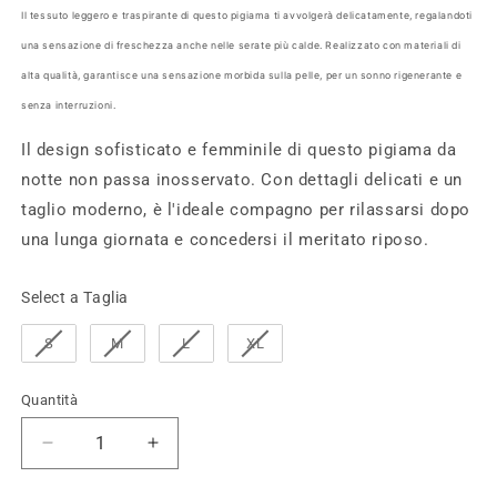
Il tessuto leggero e traspirante di questo pigiama ti avvolgerà delicatamente, regalandoti
una sensazione di freschezza anche nelle serate più calde. Realizzato con materiali di
alta qualità, garantisce una sensazione morbida sulla pelle, per un sonno rigenerante e
senza interruzioni.
Il design sofisticato e femminile di questo pigiama da
notte non passa inosservato. Con dettagli delicati e un
taglio moderno, è l'ideale compagno per rilassarsi dopo
una lunga giornata e concedersi il meritato riposo.
Taglia
Select a Taglia
S
M
L
XL
Quantità
Diminuisci
Aumenta
quantità
quantità