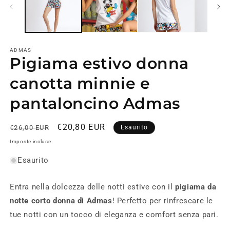
fi
m
ADMAS
Pigiama estivo donna
canotta minnie e
pantaloncino Admas
Prezzo
Prezzo
€20,80 EUR
€26,00 EUR
Esaurito
di
scontato
Imposte incluse.
listino
Esaurito
Entra nella dolcezza delle notti estive con il
pigiama da
notte corto donna di Admas
! Perfetto per rinfrescare le
tue notti con un tocco di eleganza e comfort senza pari.