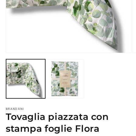
Apri
A
contenuti
c
multimediali
m
1
2
in
in
finestra
fi
modale
m
BRANDANI
Tovaglia piazzata con
stampa foglie Flora