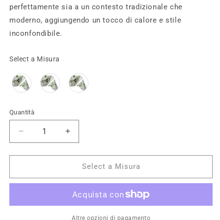
perfettamente sia a un contesto tradizionale che
moderno, aggiungendo un tocco di calore e stile
inconfondibile.
Misura
Select a Misura
Quantità
Diminuisci
Aumenta
quantità
quantità
per
per
Tovaglia
Tovaglia
Select a Misura
piazzata
piazzata
con
con
stampa
stampa
foglie
foglie
Flora
Flora
Altre opzioni di pagamento