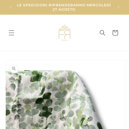
Vai
LE SPEDIZIONI RIPRENDERANNO MERCOLEDÌ
direttamente
27 AGOSTO
ai contenuti
Carrello
Passa alle
informazioni
sul prodotto